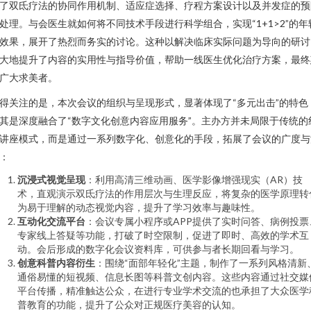
了双氐疗法的协同作用机制、适应症选择、疗程方案设计以及并发症的预
处理。与会医生就如何将不同技术手段进行科学组合，实现“1+1>2”的年
效果，展开了热烈而务实的讨论。这种以解决临床实际问题为导向的研讨
大地提升了内容的实用性与指导价值，帮助一线医生优化治疗方案，最终
广大求美者。
得关注的是，本次会议的组织与呈现形式，显著体现了“多元出击”的特色
其是深度融合了“数字文化创意内容应用服务”。主办方并未局限于传统的
讲座模式，而是通过一系列数字化、创意化的手段，拓展了会议的广度与
：
沉浸式视觉呈现
：利用高清三维动画、医学影像增强现实（AR）技
术，直观演示双氐疗法的作用层次与生理反应，将复杂的医学原理转
为易于理解的动态视觉内容，提升了学习效率与趣味性。
互动化交流平台
：会议专属小程序或APP提供了实时问答、病例投票
专家线上答疑等功能，打破了时空限制，促进了即时、高效的学术互
动。会后形成的数字化会议资料库，可供参与者长期回看与学习。
创意科普内容衍生
：围绕“面部年轻化”主题，制作了一系列风格清新
通俗易懂的短视频、信息长图等科普文创内容。这些内容通过社交媒
平台传播，精准触达公众，在进行专业学术交流的也承担了大众医学
普教育的功能，提升了公众对正规医疗美容的认知。