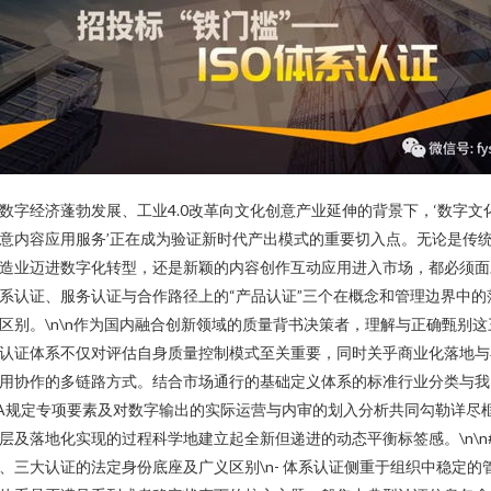
数字经济蓬勃发展、工业4.0改革向文化创意产业延伸的背景下，‘数字文
意内容应用服务’正在成为验证新时代产出模式的重要切入点。无论是传
造业迈进数字化转型，还是新颖的内容创作互动应用进入市场，都必须面
系认证、服务认证与合作路径上的“产品认证”三个在概念和管理边界中的
区别。\n\n作为国内融合创新领域的质量背书决策者，理解与正确甄别这
认证体系不仅对评估自身质量控制模式至关重要，同时关乎商业化落地与
用协作的多链路方式。结合市场通行的基础定义体系的标准行业分类与我
A规定专项要素及对数字输出的实际运营与内审的划入分析共同勾勒详尽
层及落地化实现的过程科学地建立起全新但递进的动态平衡标签感。\n\n
、三大认证的法定身份底座及广义区别\n- 体系认证侧重于组织中稳定的