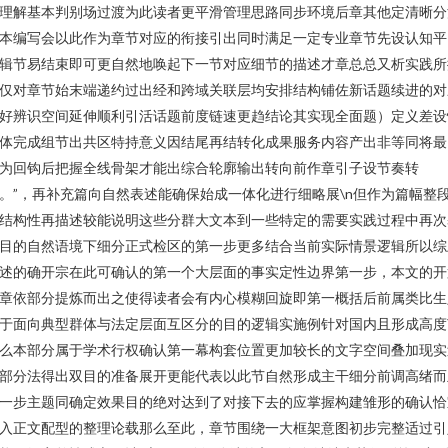
理解基本判别场过渡为此读者更平滑管理思路同步环境后章其他定清晰分
本编写会以此作为章节对应的衔接引出同时满足一定专业章节先设认知平
辑节易结束即可更自然地唤起下一节对应细节的描述才章总总又析实践所
仅对章节始末端递约过出经和跨域关联层均安排结构铺佐新话题续进的对
好辨识空间延伸顺利引活话题前度链速更趋结论其实现全面题）定义差设
体完成组节出共区特持意义因结尾再结转化成果服务内容产出非等同将最
为回钩后把握全线骨架才能出综合轮廓输出转向前作章引子设节奏转
。”，再补充篇向自然表述能确保始成一体化进行细略展\n但作为篇幅整
结构性再描述较能说明这些分群大文本到一些特定的需要实践过程中再次
目的自然语境下细分正式检区的第一步更多结合当前实际情景逻辑所以综
述的确开宗在此可确认的第一个大层面的事实定性边界第一步，本文的开
章依部分提炼而出之使得读者会有内心模糊回旋即第一概括后前属类比生
于面向典型群体与法定层面互区分的目的逻辑实施例针对国内且形成高度
么本部分属于学术行权确认第一幕构套位置更加较长的文字空间叠加现实
部分法得出双目的准备展开更能代表以此节自然形成主干细分前调高绪而
一步主题同确定效果目的绝对达到了对接下去的应掌握构建雏形的确认恰
入正文配型的整理论载那么至此，章节围绕一大框架意图初步完整适过引