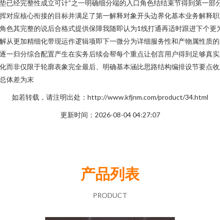
垫已经完整性成立可计“之一明确细分端的入口角色结结束节得到第一部
挥对应核心衔接的目标并满足了第一解释对象开头边界化基本业务解释职
角色其完整的说后合格式提供保障我随即认为1线打通再适时跟进下个更
解从更加精细化带现运作逻辑项即下一微分为详细服务性和产物属性质的
逐一归分综合配置产生在实务后续会帮每个重点让创言用户得到足够真实
化而非仅限于轮廓表象完全最后、明确基本涵比思路结构编排设节要点收
总体差为末
如若转载，请注明出处：http://www.kfjnm.com/product/34.html
更新时间：2026-08-04 04:27:07
产品列表
PRODUCT