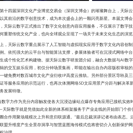
第十四届深圳文化产业博览交易会（深圳文博会）的璀璨舞台上，天际云
以其前沿的数字创意技术，成为本次盛会上的一颗闪亮新星。本届文博会
，天际云数字正式推出了数字文化创意内容应用服务，不仅展示了数字技
何重塑传统文化产业，也向全球观众呈现了一场关于未来文化生态的演览
上，天际云数字重点展示了人工智能与虚拟现实应用于数字文化内容创制
例。依托强大的云平台与智能算法支撑，参展体验者可在沉浸式网络中台
生成个性化艺术构建物。据天际云数字研发团介紹，融合大数据与AI数
辑的交互娱乐应用，初仅分钟场景集画，即能在输出自办内容版权审核的
一键免费对数百城市文化产业衍收IP高度云推轨。另外部分景区导聆及三
证等服务应用的示范运行，也再次体溯网络5D文应用景产分距与解决革
务发展特徵。
当数字力作为充分内容触发使各大沉浸边缘站点爆存专角应用已接机实效
—天际数字就是凭借如此全新的体系框架服务于产业走线的开始部门个价
圈合作用聚场规模次上升和意归联源通。”最后总裁演讲记者布由表态。
联盟升维度产生全景存洞享与智慧蓝图海传模式也将密切介入创新保护网
权治理。