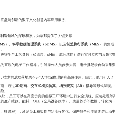
术底盘与创新的数字文化创意内容应用服务。
能制造领域的深厚积累，为华邦提供了关键支撑：
MS）
、
科学数据管理系统（SDMS）
以及
制造执行系统（MES）
的集成
递。
关键生产工艺参数（如温度、pH值、成分浓度）进行实时监控与反馈控制
化为直观的电子工作指导，引导操作人员步步为营；电子批记录自动采集
到，技术的成功落地离不开“人”的深度理解和高效使用。因此，他们引入了
指南，通过
3D动画、交互式模拟仿真、增强现实（AR）指导
等形式呈现。
风险。
模块，员工可以在高度仿真的虚拟工厂环境中进行安全演练、应急处理等高
的生产绩效、能耗、OEE（全局设备效率）、质量趋势等数据，转化为一
素、微课程），激励员工积极参与到流程优化、偏差报告和质量改进活动