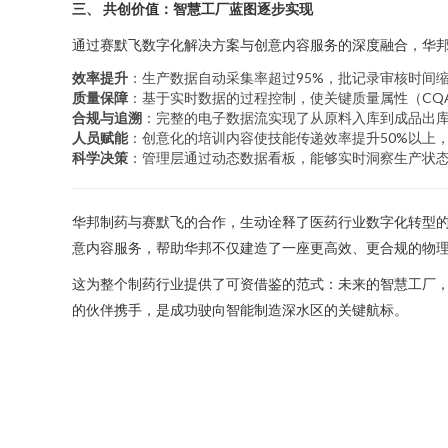
三、 共创价值：智慧工厂蓝图逐步实现
通过赛默飞数字化解决方案与创意内容服务的深度融合，华
效率提升
：生产数据自动采集率超过95%，批记录审核时间缩
质量保障
：基于实时数据的过程控制，使关键质量属性（CQ
合规与追溯
：完整的电子数据流实现了从原料入库到成品出
人员赋能
：创意化的培训内容使技能传递效率提升50%以上
科学决策
：管理层通过动态数据看板，能够实时洞察生产状
华邦制药与赛默飞的合作，生动诠释了医药行业数字化转型
意内容服务，帮助华邦不仅建造了一座更高效、更合规的物
这为整个制药行业提供了可资借鉴的范式：未来的智慧工厂
的伙伴携手，是成功驶向智能制造深水区的关键航标。