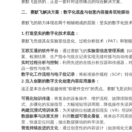
赛默飞提供的，正是一套针对这些痛点的综合解决方案。
二、 赛默飞解决方案：数字化底盘与创意内容服务双轮驱动
赛默飞的助力体现在两个相辅相成的层面：坚实的数字化技
1. 打造坚实的数字化技术底盘：
赛默飞凭借其在实验室信息化、过程分析技术（PAT）和智
互联互通的软件平台
：通过赛默飞的
实验室信息管理系统（LI
案、检测结果、生产指令与批次记录实现无缝对接与自动传
实时过程分析与控制
：利用先进的在线分析仪器和传感器，对
品一致性与收率。
数字化工作流程与电子批记录
：将标准操作规程（SOP）转
2. 注入创新的数字文化创意内容应用服务：
这正是本次合作超越传统“软硬件交付”的亮点。赛默飞意识
可视化知识传递
：将复杂的设备操作、维护流程、故障排除
式、步骤化的实操指导，大幅缩短培训周期，降低操作失误
构建沉浸式培训体系
：为关键岗位创建虚拟现实（VR）培训
数据叙事与决策支持
：利用
数据可视化看板
，将来自不同系统
景，快速定位问题，做出数据驱动的科学决策。
营造持续改进的文化
：通过创意性的内容设计（如游戏化元